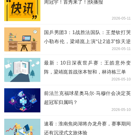
周冠宇！首秀来了！|快播报
2026-05-11
国乒男团3：1战胜法国队：王楚钦打哭
小勒布伦，梁靖崑上演“让2追3”惊天逆
2026-05-11
转，王皓难掩激动怒吼挥拳；决赛女团、
男团都将对阵日本队 当前焦点
最新：10日深夜世乒赛：王皓意外变
阵，梁靖崑首战张本智和，林诗栋三单
2026-05-10
前法兰克福球星奥马尔·马穆什会决定英
超冠军归属吗？
2026-05-10
速看：淮南焦岗湖将办龙舟赛，赛事期间
还有沉浸式文旅体验