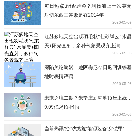
每日热点:能否避免？利物浦上一次英超
对切尔西三连败是在2014年
2026-05-09
江苏多地天空出现羽毛状“七彩祥云” 水晶
天+阳光直射，多种气象景观齐上演
2026-05-08
深陷舆论漩涡，楚阿梅尼今日返回训练基
地时表情严肃
2026-05-08
未来之境二期？朱辛庄新宅地顶压上线，
9.09亿起拍-播报
2026-05-08
当前热讯:给“沙戈荒”能源装备“穿铠甲”