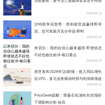
当前聚焦：麦卡法兰透露两名攻击手伤情
2026-05-13
沙特联争冠形势：胜利收官战赢球即夺
冠，也可靠新月丢分夺冠-即时
2026-05-13
米切尔：我的自信心越来越强 即使状态
不好也敢往前冲-每日看点
2026-05-12
虎牙发布2026年Q1财报：收入同比增长
近15%，多元业务驱动经营与利润表现改
2026-05-12
善
PriceSeek提醒：荣盛石化涤纶长丝报价
下调影响分析-短讯