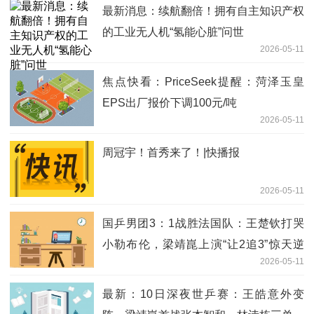
最新消息：续航翻倍！拥有自主知识产权
的工业无人机“氢能心脏”问世
2026-05-11
焦点快看：PriceSeek提醒：菏泽玉皇
EPS出厂报价下调100元/吨
2026-05-11
周冠宇！首秀来了！|快播报
2026-05-11
国乒男团3：1战胜法国队：王楚钦打哭
小勒布伦，梁靖崑上演“让2追3”惊天逆
2026-05-11
转，王皓难掩激动怒吼挥拳；决赛女团、
男团都将对阵日本队 当前焦点
最新：10日深夜世乒赛：王皓意外变