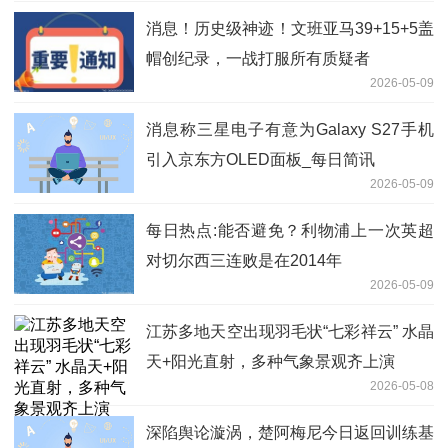
消息！历史级神迹！文班亚马39+15+5盖
帽创纪录，一战打服所有质疑者
2026-05-09
消息称三星电子有意为Galaxy S27手机
引入京东方OLED面板_每日简讯
2026-05-09
每日热点:能否避免？利物浦上一次英超
对切尔西三连败是在2014年
2026-05-09
江苏多地天空出现羽毛状“七彩祥云” 水晶
天+阳光直射，多种气象景观齐上演
2026-05-08
深陷舆论漩涡，楚阿梅尼今日返回训练基