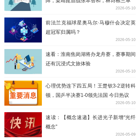
阵，梁靖崑首战张本智和，林诗栋三单
2026-05-10
前法兰克福球星奥马尔·马穆什会决定英
超冠军归属吗？
2026-05-10
速看：淮南焦岗湖将办龙舟赛，赛事期间
还有沉浸式文旅体验
2026-05-10
心理优势连下四五局！王楚钦3-2逆转科
顿，国乒半决赛1-0领先法国 今日热议
2026-05-10
速读：【概念速递】长进光子新增“光纤
概念”
2026-05-09