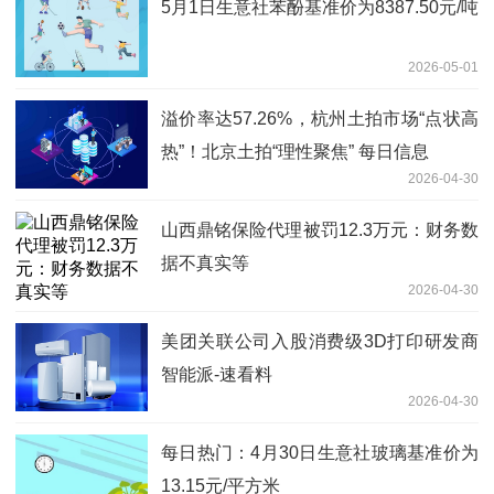
5月1日生意社苯酚基准价为8387.50元/吨
2026-05-01
溢价率达57.26%，杭州土拍市场“点状高
热”！北京土拍“理性聚焦” 每日信息
2026-04-30
山西鼎铭保险代理被罚12.3万元：财务数
据不真实等
2026-04-30
美团关联公司入股消费级3D打印研发商
智能派-速看料
2026-04-30
每日热门：4月30日生意社玻璃基准价为
13.15元/平方米