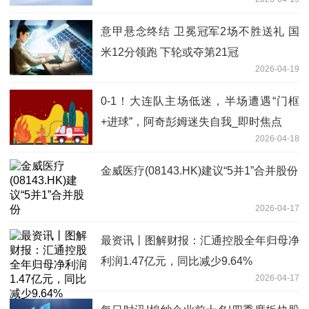
署购电协议
意甲悬念终结 卫冕冠军2场不胜送礼 国
米12分领跑 下轮或夺第21冠
2026-04-19
0-1！大连队主场低迷，半场遭遇“门框
+进球”，阿奇彭姆迷失自我_即时焦点
2026-04-18
金威医疗(08143.HK)建议“5并1”合并股份
2026-04-17
最资讯丨图解财报：汇通控股全年归母净
利润1.47亿元，同比减少9.64%
2026-04-17