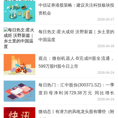
中信证券港股策略：建议关注科技板块投
资机会
2026-04-27
每日热文:星火成炬 沃野新篇｜乡土里的
中国温度
2026-04-26
观点：微创机器人-B完成H股全流通，
599万股H股今日上市
2026-04-24
每日热门：汇中股份(300371.SZ)：一季
度归母净利润729.38万元 同比增长
2026-04-24
4.66%
微动态丨有潜力的风电龙头股有哪些（附