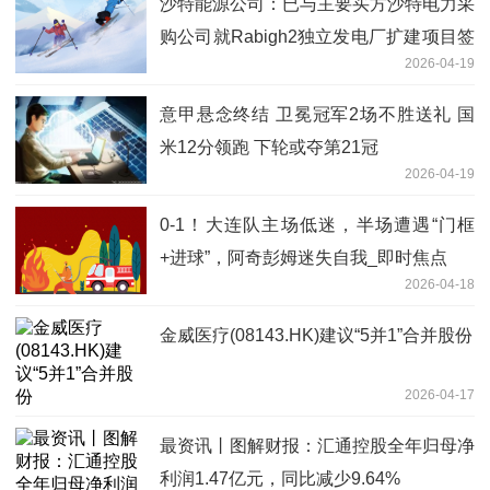
沙特能源公司：已与主要买方沙特电力采
购公司就Rabigh2独立发电厂扩建项目签
2026-04-19
署购电协议
意甲悬念终结 卫冕冠军2场不胜送礼 国
米12分领跑 下轮或夺第21冠
2026-04-19
0-1！大连队主场低迷，半场遭遇“门框
+进球”，阿奇彭姆迷失自我_即时焦点
2026-04-18
金威医疗(08143.HK)建议“5并1”合并股份
2026-04-17
最资讯丨图解财报：汇通控股全年归母净
利润1.47亿元，同比减少9.64%