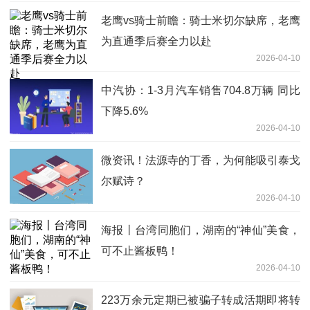
老鹰vs骑士前瞻：骑士米切尔缺席，老鹰
为直通季后赛全力以赴
2026-04-10
中汽协：1-3月汽车销售704.8万辆 同比
下降5.6%
2026-04-10
微资讯！法源寺的丁香，为何能吸引泰戈
尔赋诗？
2026-04-10
海报丨台湾同胞们，湖南的“神仙”美食，
可不止酱板鸭！
2026-04-10
223万余元定期已被骗子转成活期即将转