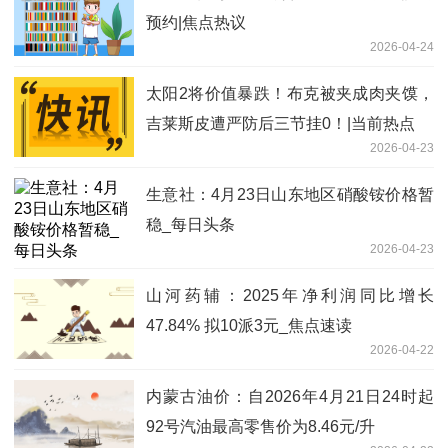
预约|焦点热议
2026-04-24
太阳2将价值暴跌！布克被夹成肉夹馍，
吉莱斯皮遭严防后三节挂0！|当前热点
2026-04-23
生意社：4月23日山东地区硝酸铵价格暂
稳_每日头条
2026-04-23
山河药辅：2025年净利润同比增长
47.84% 拟10派3元_焦点速读
2026-04-22
内蒙古油价：自2026年4月21日24时起
92号汽油最高零售价为8.46元/升