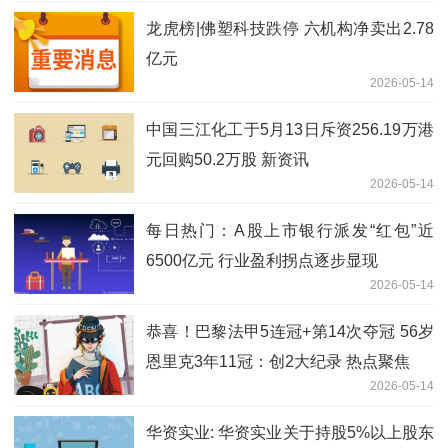
核查意见
龙虎榜|佛塑科技跌停 六机构净卖出2.78
亿元
2026-05-14
中国三江化工于5月13日斥资256.19万港
元回购50.2万股 新资讯
2026-05-14
每日热门：A股上市银行派发“红包”近
6500亿元 行业盈利拐点逐步显现
2026-05-14
恭喜！巴黎法甲5连冠+第14次夺冠 56岁
恩里克3年11冠：创2大纪录 热点聚焦
2026-05-14
华资实业: 华资实业关于持股5%以上股东