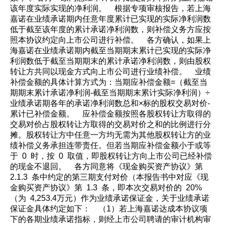
该年度实际实现的净利润。 根据专项审核报告，若上海
嘉诺在业绩承诺期内任意年度累计已实现的实际净利润数
低于截至该年度的累计承诺净利润数，则补偿义务方应按
照本协议约定向上市公司进行补偿。 各方确认，如果上
海嘉诺在业绩承诺期内截至当期期末累计已实现的实际净
利润数低于截至当期期末的累计承诺净利润数，则由股权
转让方共同以现金方式向上市公司进行业绩补偿。 业绩
补偿金额的具体计算方式为：当期应补偿金额=（截至当
期期末累计承诺净利润-截至当期期末累计实际净利润）÷
业绩承诺期各年的承诺净利润数总和×标的股权交易对价-
累计已补偿金额。 应补偿金额按照各股权转让方取得的
交易对价占股权转让方取得的交易对价之和的比例进行分
摊。股权转让方中任意一方均无需为其他股权转让方的业
绩补偿义务承担连带责任。但若当期应补偿金额小于或等
于 0 时，按 0 取值，即股权转让方向上市公司已经补偿
的现金不退回。 各方同意将《现金购买资产协议》第
2.1.3 条中约定的第三期支付对价（本报告书中对应《现
金购买资产协议》第 1.3 条，即本次交易对价的 20%
（为 4,253.4万元）作为业绩承诺保证金，关于业绩承诺
保证金具体约定如下： （1）若上海嘉诺达成本协议项
下的各期业绩承诺指标，则经上市公司聘请的审计机构审