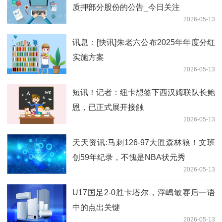
质押部分股份的公告_今日关注
2026-05-13
讯息：[快讯]朱老六公布2025年年度分红
实施方案
2026-05-13
短讯！记者：纽卡想签下西汉姆联队长鲍
恩，已正式展开接触
2026-05-13
天天资讯:马刺126-97大胜森林狼！文班
创59年纪录，不愧是NBA状元秀
2026-05-13
U17国足2-0胜卡塔尔，浮嶋敏赛后一语
中的点出关键
2026-05-13