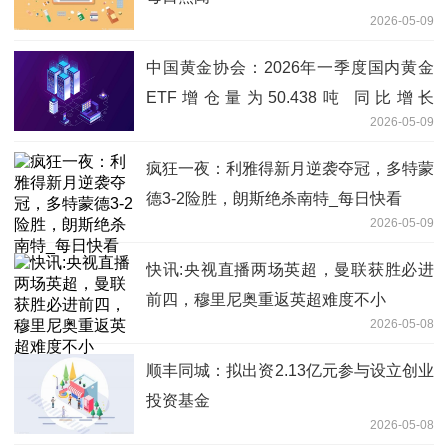
2026-05-09
中国黄金协会：2026年一季度国内黄金
ETF增仓量为50.438吨 同比增长
2026-05-09
114.88% 热议
疯狂一夜：利雅得新月逆袭夺冠，多特蒙
德3-2险胜，朗斯绝杀南特_每日快看
2026-05-09
快讯:央视直播两场英超，曼联获胜必进
前四，穆里尼奥重返英超难度不小
2026-05-08
顺丰同城：拟出资2.13亿元参与设立创业
投资基金
2026-05-08