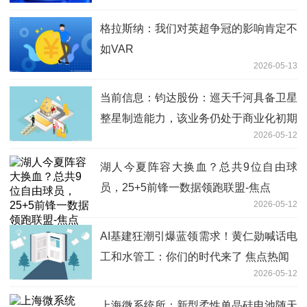
格拉斯纳：我们对英超争冠的影响肯定不
如VAR
2026-05-13
当前信息：钧达股份：巡天千河具备卫星
整星制造能力，该业务仍处于商业化初期
2026-05-12
湖人今夏阵容大换血？总共9位自由球
员，25+5前锋一数据领跑联盟-焦点
2026-05-12
AI基建狂潮引爆蓝领需求！黄仁勋喊话电
工和水管工：你们的时代来了 焦点热闻
2026-05-12
上海微系统所：新型柔性单晶硅电池随天