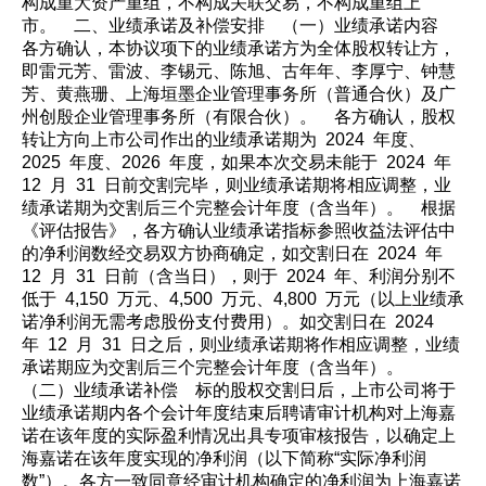
构成重大资产重组，不构成关联交易，不构成重组上
市。 二、业绩承诺及补偿安排 （一）业绩承诺内容
各方确认，本协议项下的业绩承诺方为全体股权转让方，
即雷元芳、雷波、李锡元、陈旭、古年年、李厚宁、钟慧
芳、黄燕珊、上海垣墨企业管理事务所（普通合伙）及广
州创殷企业管理事务所（有限合伙）。 各方确认，股权
转让方向上市公司作出的业绩承诺期为 2024 年度、
2025 年度、2026 年度，如果本次交易未能于 2024 年
12 月 31 日前交割完毕，则业绩承诺期将相应调整，业
绩承诺期为交割后三个完整会计年度（含当年）。 根据
《评估报告》，各方确认业绩承诺指标参照收益法评估中
的净利润数经交易双方协商确定，如交割日在 2024 年
12 月 31 日前（含当日），则于 2024 年、利润分别不
低于 4,150 万元、4,500 万元、4,800 万元（以上业绩承
诺净利润无需考虑股份支付费用）。如交割日在 2024
年 12 月 31 日之后，则业绩承诺期将作相应调整，业绩
承诺期应为交割后三个完整会计年度（含当年）。
（二）业绩承诺补偿 标的股权交割日后，上市公司将于
业绩承诺期内各个会计年度结束后聘请审计机构对上海嘉
诺在该年度的实际盈利情况出具专项审核报告，以确定上
海嘉诺在该年度实现的净利润（以下简称“实际净利润
数”）。各方一致同意经审计机构确定的净利润为上海嘉诺