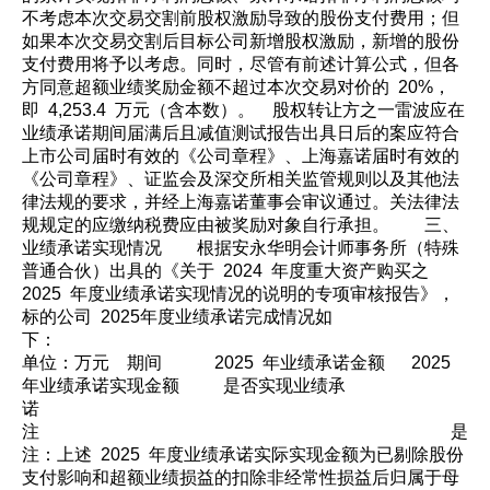
不考虑本次交易交割前股权激励导致的股份支付费用；但
如果本次交易交割后目标公司新增股权激励，新增的股份
支付费用将予以考虑。同时，尽管有前述计算公式，但各
方同意超额业绩奖励金额不超过本次交易对价的 20%，
即 4,253.4 万元（含本数）。 股权转让方之一雷波应在
业绩承诺期间届满后且减值测试报告出具日后的案应符合
上市公司届时有效的《公司章程》、上海嘉诺届时有效的
《公司章程》、证监会及深交所相关监管规则以及其他法
律法规的要求，并经上海嘉诺董事会审议通过。关法律法
规规定的应缴纳税费应由被奖励对象自行承担。 三、
业绩承诺实现情况 根据安永华明会计师事务所（特殊
普通合伙）出具的《关于 2024 年度重大资产购买之
2025 年度业绩承诺实现情况的说明的专项审核报告》，
标的公司 2025年度业绩承诺完成情况如
下：
单位：万元 期间 2025 年业绩承诺金额 2025
年业绩承诺实现金额 是否实现业绩承
诺
注 是
注：上述 2025 年度业绩承诺实际实现金额为已剔除股份
支付影响和超额业绩损益的扣除非经常性损益后归属于母