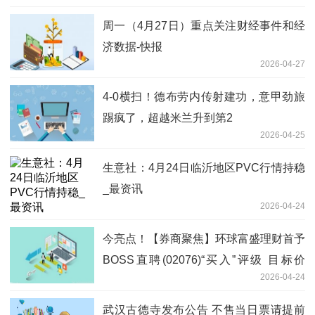
周一（4月27日）重点关注财经事件和经
济数据-快报
2026-04-27
4-0横扫！德布劳内传射建功，意甲劲旅
踢疯了，超越米兰升到第2
2026-04-25
生意社：4月24日临沂地区PVC行情持稳
_最资讯
2026-04-24
今亮点！【券商聚焦】环球富盛理财首予
BOSS直聘(02076)“买入”评级 目标价
2026-04-24
69.58港元
武汉古德寺发布公告 不售当日票请提前