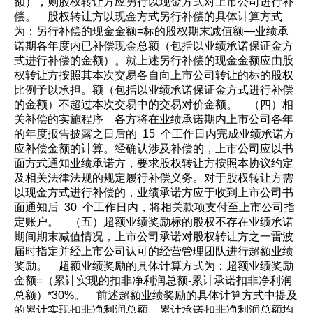
额），则股权转让方应另行以现金方式对上市公司进行补
偿。 股权转让方以现金方式另行补偿的具体计算方式
为：另行补偿的现金金额=标的股权期末减值额—业绩承
诺期各年度内已补偿现金总额（包括以业绩承诺保证金方
式进行补偿的金额）。就上述另行补偿的现金金额应由股
权转让方按照其本次交易各自向上市公司转让的标的股权
比例予以承担。额（包括以业绩承诺保证金方式进行补偿
的金额）不超过本次交易中的交易对价金额。 （四）相
关补偿的实施程序 各方将在业绩承诺期内上市公司各年
的年度报告披露之日后的 15 个工作日内完成业绩承诺方
应补偿金额的计算。经确认涉及补偿的，上市公司应以书
面方式通知业绩承诺方，要求股权转让方按照本协议约定
及相关法律法规的规定履行补偿义务。对于股权转让方需
以现金方式进行补偿的，业绩承诺方应于收到上市公司书
面通知后 30 个工作日内，将相关款项支付至上市公司指
定账户。 （五）超额业绩奖励标的股权不存在业绩承诺
期间期末减值情况，上市公司承诺对股权转让方之一雷波
届时指定并经上市公司认可的经营管理团队进行超额业绩
奖励。 超额业绩奖励的具体计算方式为：超额业绩奖励
金额=（累计实现的扣非净利润总额-累计承诺扣非净利润
总额）*30%。 前述超额业绩奖励的具体计算方式中提及
的累计实现扣非净利润总额、累计承诺扣非净利润总额均