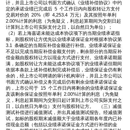
计，并且上市公司以书面方式确认《业绩补偿协议》中约
定的承诺业绩已完成后 5 个工作日内向股权转让方支付
交易对价的 20%（即 4,253.4 万元）及其按照年单利
2.00%计算的利息（为免疑义，利息起算期间为交割日起
计算到上市公司实际支付之日，以自然日为单位）；
（2）若上海嘉诺未能达成本协议项下的当期业绩承诺指
标，则股权转让方优先以业绩承诺保证金对根据本协议第
3.1 条确定的当期应补偿金额进行补偿。业绩承诺保证金
不足以完成当期应补偿金额支付的，剩余部分的当期应补
偿金额由股权转让方以现金方式进行支付。业绩承诺期届
满，如股权转让方未能达成本协议项下的业绩承诺但期间
依据本条款上述补偿机制完成补偿后，业绩保证金仍有剩
余的，经上市公司聘请的审计机构审计，并且上市公司以
书面方式确认补偿义务完成后仍有剩余业绩承诺保证金
的，上市公司于 15 个工作日内将剩余的业绩承诺保证金
及该剩余保证金按照年单利 2.00%计算的利息（为免疑
义，利息起算期间为交割日起计算到上市公司实际支付之
日，以自然日为单位）支付与股权转让方。 （三）减值
测试补偿进行减值测试，并出具减值测试报告。经减值测
试，如标的股权期末减值额大于业绩承诺期各年度内已补
偿现金总额（包括以业绩承诺保证金方式进行补偿的金