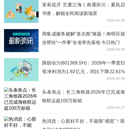
茉莉花开 艺通江海丨南通崇川：夏风启
书香，解锁全民阅读新场景
2026-04-30
用集成服务破解“多次跑”难题！南明区就
业帮扶“一件事”全省率先落地 今日热门
2026-04-29
陕鼓动力(601369.SH)：2026年一季度归
母净利润为1.92亿元，同比下降22.61%
2026-04-29
焦点消息
头条焦点：长三角铁路2026年已完成海
铁联运超100万标箱
2026-04-27
热消息：心脏好不好，不能靠“感觉”！医