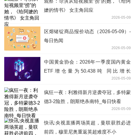
观察：导演从短视频里“捞”的她，《给阿
嬷的情书》 女主角回应
2026-05-09
区熔锗锭商品报价动态（2026-05-09）-
每日热闻
2026-05-09
中国黄金协会：2026年一季度国内黄金
ETF增仓量为50.438吨 同比增长
2026-05-09
114.88% 热议
疯狂一夜：利雅得新月逆袭夺冠，多特蒙
德3-2险胜，朗斯绝杀南特_每日快看
2026-05-09
快讯:央视直播两场英超，曼联获胜必进
前四，穆里尼奥重返英超难度不小