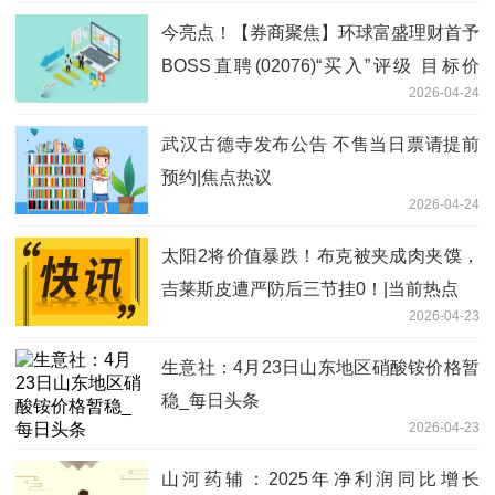
今亮点！【券商聚焦】环球富盛理财首予
BOSS直聘(02076)“买入”评级 目标价
2026-04-24
69.58港元
武汉古德寺发布公告 不售当日票请提前
预约|焦点热议
2026-04-24
太阳2将价值暴跌！布克被夹成肉夹馍，
吉莱斯皮遭严防后三节挂0！|当前热点
2026-04-23
生意社：4月23日山东地区硝酸铵价格暂
稳_每日头条
2026-04-23
山河药辅：2025年净利润同比增长