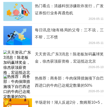
热门看点：清越科技涉嫌欺诈发行，广发
证券投行业务再遇危机
2026-05-11
每日讯息!做有格局的父母：三不说，三
不帮，三不惯
2026-05-11
天天资讯:广东3消息！陈老板加码赢球奖
金，徐杰获顶薪资格，宏远抵达北京
2026-05-10
热推荐：商务部：牛肉保障措施项下自巴
西进口的牛肉已达规定数量的50%
2026-05-10
半场逆转！湖人反超2分，詹姆斯10+5，