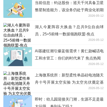
当前信息：钧达股份：巡天千河具备卫星
整星制造能力，该业务仍处于商业化初期
2026-05-12
湖人今夏阵容大换血？总共9位自由球
员，25+5前锋一数据领跑联盟-焦点
2026-05-12
AI基建狂潮引爆蓝领需求！黄仁勋喊话电
工和水管工：你们的时代来了 焦点热闻
2026-05-12
上海微系统所：新型柔性单晶硅电池随天
舟十号开展太空实验 为太空光伏奠定基
2026-05-12
础
即时：幼儿园迎接关门潮，生源不足是最
大问题，卷到头了吗？