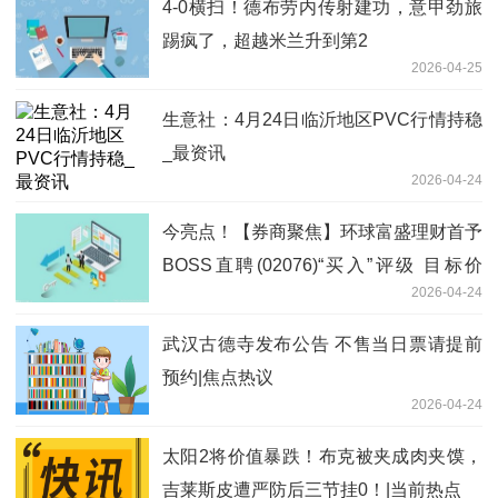
4-0横扫！德布劳内传射建功，意甲劲旅
踢疯了，超越米兰升到第2
2026-04-25
生意社：4月24日临沂地区PVC行情持稳
_最资讯
2026-04-24
今亮点！【券商聚焦】环球富盛理财首予
BOSS直聘(02076)“买入”评级 目标价
2026-04-24
69.58港元
武汉古德寺发布公告 不售当日票请提前
预约|焦点热议
2026-04-24
太阳2将价值暴跌！布克被夹成肉夹馍，
吉莱斯皮遭严防后三节挂0！|当前热点