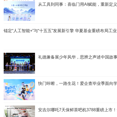
从工具到同事：喜临门用AI赋能，重新定
锚定“人工智能+”与“十五五”发展新引擎 华夏基金重磅布局工
礼德兼备展少年风华，思辨之声述中国故事
快门咔嚓，一路生花！爱企查毕业季面向学生
安吉尔哪吒7天保鲜茶吧机3788重磅上市