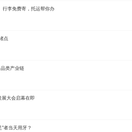
： 行李免费寄，托运帮你办
堵点
全品类产业链
发展大会启幕在即
足”者当天用牙？