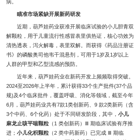
病。
瞄准市场紧缺开展新药研发
近期，葫芦娃药业获准开展临床试验的小儿胆青双
解颗粒，用于儿童流行性感冒表里俱热证，核心功效为
清热透表，泻火解毒，表里双解。而获得《药品注册证
书》的磷酸奥司他韦干混悬剂，可用于1岁及1岁以上
人群的甲型和乙型流感的预防。
近年来，葫芦娃药业在新药开发上频频取得突破。
2024至2026年上半年，累计获得33个生产批件(37个品
规)及4个临床批件，覆盖呼吸、消化等领域，截至今年
6月，葫芦娃药业共有7款1类创新药、9 款2类新药（含
3个中药、6个化药）处于不同研发阶段，其中，
小儿
麻龙止咳平喘颗粒
（1 类创新药）Ⅲ 期临床试验有序推
进；
小儿化积颗粒
（2 类中药新药）已完成 Ⅲ 期临