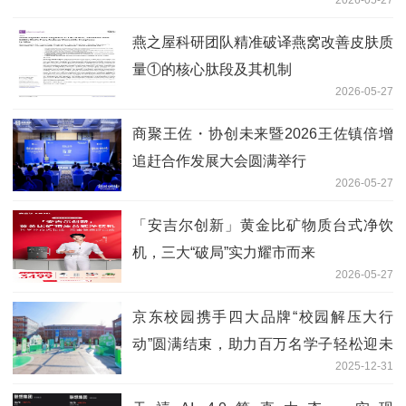
2026-05-27
燕之屋科研团队精准破译燕窝改善皮肤质
量①的核心肽段及其机制
2026-05-27
商聚王佐・协创未来暨2026王佐镇倍增
追赶合作发展大会圆满举行
2026-05-27
「安吉尔创新」黄金比矿物质台式净饮
机，三大“破局”实力耀市而来
2026-05-27
京东校园携手四大品牌“校园解压大行
动”圆满结束，助力百万名学子轻松迎未
2025-12-31
来