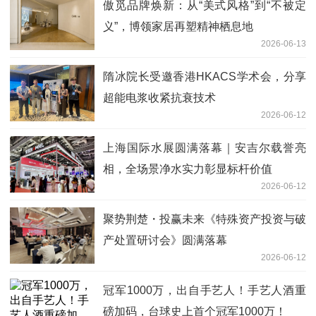
傲觅品牌焕新：从“美式风格”到“不被定
义”，博领家居再塑精神栖息地
2026-06-13
隋冰院长受邀香港HKACS学术会，分享
超能电浆收紧抗衰技术
2026-06-12
上海国际水展圆满落幕｜安吉尔载誉亮
相，全场景净水实力彰显标杆价值
2026-06-12
聚势荆楚・投赢未来《特殊资产投资与破
产处置研讨会》圆满落幕
2026-06-12
冠军1000万，出自手艺人！手艺人酒重
磅加码，台球史上首个冠军1000万！