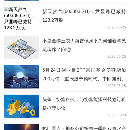
新天然气(603393.SH)：尹显峰已减持
123.2万股
2026-06-25
不是金缕玉衣！海昏侯身下为何铺着罕见
琉璃席？|信息
2026-06-25
6月24日创业板ETF富国基金份额增加
200万份，重仓股宁德时代、中际旭创、
2026-06-25
新易盛-焦点快看
头条：协鑫科技：与协鑫能源科技签订租
赁框架协议
2026-06-23
热门看点：柳化公司报告一季度双氧水产