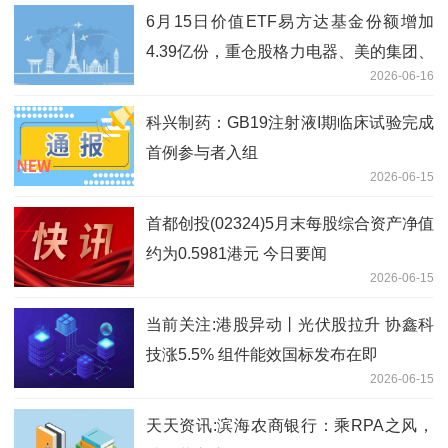
6月15日价值ETF易方达基金份额增加
4.39亿份，重仓股格力电器、美的集团、
2026-06-16
招商银行|前沿资讯
科兴制药：GB19注射液I期临床试验完成
首例参与者入组
2026-06-15
首都创投(02324)5月末每股综合资产净值
约为0.5981港元 今日要闻
2026-06-15
当前关注:港股异动丨光伏股拉升 协鑫科
技涨5.5% 组件能效国标发布在即
2026-06-15
天天资讯:滨海农商银行：乘RPA之风，