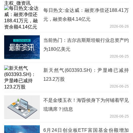
每日热文:金达威：融资净偿还188.41万
元，融资余额4.14亿元
2026-06-26
当前热门：吉尔吉斯斯坦银行业总资产约
为180亿美元
2026-06-25
新天然气(603393.SH)：尹显峰已减持
123.2万股
2026-06-25
不是金缕玉衣！海昏侯身下为何铺着罕见
琉璃席？|信息
2026-06-25
6月24日创业板ETF富国基金份额增加