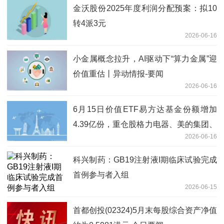
金沃股份2025年度利润分配预案：拟10
转4派3元
2026-06-16
小金属概念拉升，AI驱动下“算力金属”迎
价值重估丨异动情报-要闻
2026-06-16
6月15日价值ETF易方达基金份额增加
4.39亿份，重仓股格力电器、美的集团、
2026-06-16
招商银行|前沿资讯
科兴制药：GB19注射液I期临床试验完成
首例参与者入组
2026-06-15
首都创投(02324)5月末每股综合资产净值