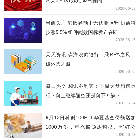
约为0.5981港元 今日要闻
2026-06-15
当前关注:港股异动丨光伏股拉升 协鑫科
技涨5.5% 组件能效国标发布在即
2026-06-15
天天资讯:滨海农商银行：乘RPA之风，
破运营之浪
2026-06-15
每日热文:和讯乔利芳：下周大盘如何运
行？向上继续逼空还是向下补缺？
2026-06-14
6月12日科创100ETF华夏基金份额增加
1000万份，重仓股源杰科技、华虹公
2026-06-13
司、睿创微纳