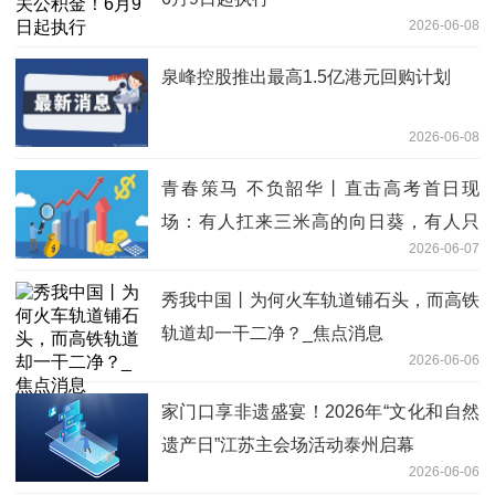
2026-06-08
泉峰控股推出最高1.5亿港元回购计划
2026-06-08
青春策马 不负韶华丨直击高考首日现
场：有人扛来三米高的向日葵，有人只
2026-06-07
求“也无风雨也无晴”_今日报
秀我中国丨为何火车轨道铺石头，而高铁
轨道却一干二净？_焦点消息
2026-06-06
家门口享非遗盛宴！2026年“文化和自然
遗产日”江苏主会场活动泰州启幕
2026-06-06