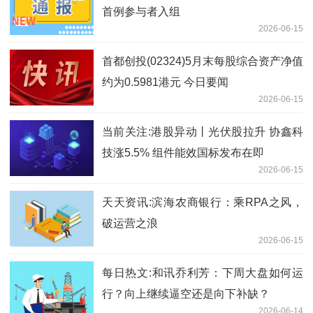
首例参与者入组
2026-06-15
首都创投(02324)5月末每股综合资产净值
约为0.5981港元 今日要闻
2026-06-15
当前关注:港股异动丨光伏股拉升 协鑫科
技涨5.5% 组件能效国标发布在即
2026-06-15
天天资讯:滨海农商银行：乘RPA之风，
破运营之浪
2026-06-15
每日热文:和讯乔利芳：下周大盘如何运
行？向上继续逼空还是向下补缺？
2026-06-14