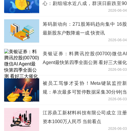
心：剧组缩水近八成，群演日薪跌至90
2026-06-04
元
筹码新动向：271股筹码趋向集中 16股
最新股东户数降逾一成 快资讯
2026-06-04
美银证券：料腾讯控股(00700)微信AI
Agent最快第四季全面公测 看好三大催化
2026-06-03
剂时间表-焦点速看
被员工骂惨才妥协！Meta键鼠监控新
规：单次最多可暂停数据采集30分钟|当
2026-06-03
前热点
江苏鼎工新材料科技有限公司成立 注册
资本1000万人民币 当前看点
2026-06-03