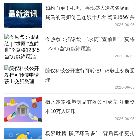
如约而至！毛坦厂再现盛大送考名场面，
属马的马师傅已连续十几年驾“91666”头
2026-06-05
车送考_动态焦点
今热点：插话绘｜“求雨”“查前世”？莫将
12345当“万能许愿池”
2026-06-05
皖仪科技公开发行可转债申请获上交所受
理
2026-06-05
衡水娅霜橡塑制品有限公司成立 注册资
本10万人民币
2026-06-05
杨紫吐槽“横店坏马多”！背后真相更扎