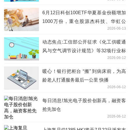
6月12日科创100ETF华夏基金份额增加
1000万份，重仓股源杰科技、华虹公
2026-06-13
司、睿创微纳
动态焦点:工信部公开征求《化工供暖通
风与空气调节设计规范》等32项行业标
2026-06-12
准报批意见
暖心！银行把柜台 “搬” 到病床前，为高
龄老人打通服务最后一公里 快播
2026-06-12
每日消息!旭光电子股价创新高，融资客
抢先加仓
2026-06-12
上海复旦(01385.HK)将于7月22日派发末