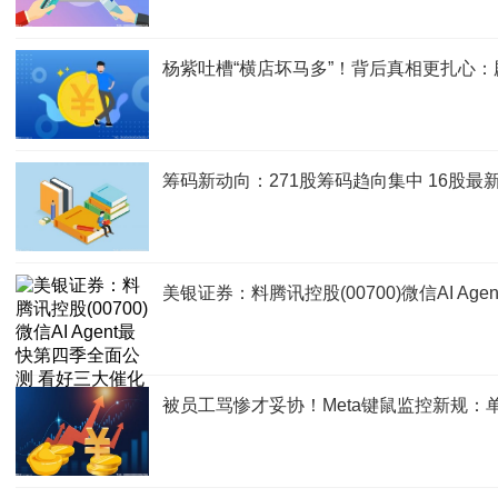
杨紫吐槽“横店坏马多”！背后真相更扎心：
筹码新动向：271股筹码趋向集中 16股最
美银证券：料腾讯控股(00700)微信AI 
被员工骂惨才妥协！Meta键鼠监控新规：