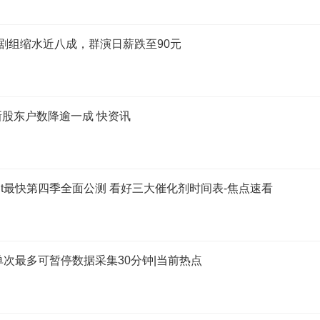
剧组缩水近八成，群演日薪跌至90元
新股东户数降逾一成 快资讯
Agent最快第四季全面公测 看好三大催化剂时间表-焦点速看
单次最多可暂停数据采集30分钟|当前热点