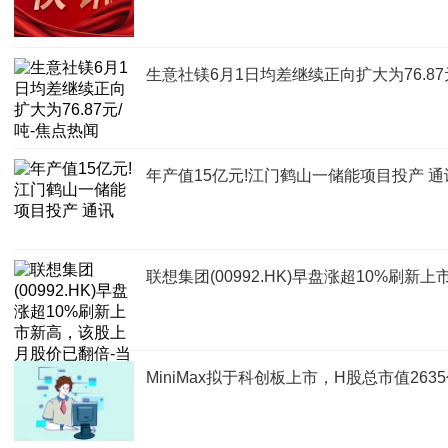
生意社镁6月1日均差继续正向扩大为76.87
年产值15亿元!江门鹤山一储能项目投产 通
联想集团(00992.HK)早盘涨超10%刷
MiniMax拟于科创板上市，H股总市值263