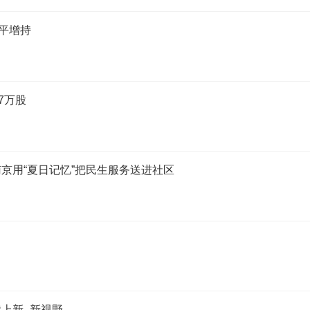
平增持
27万股
京用“夏日记忆”把民生服务送进社区
上新_新视野