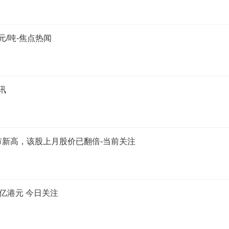
元/吨-焦点热闻
讯
新上市新高，该股上月股价已翻倍-当前关注
5亿港元 今日关注