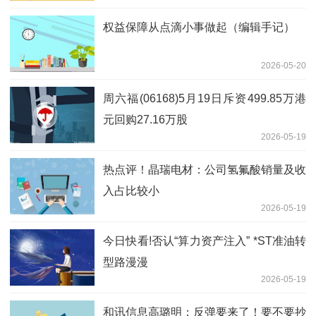
权益保障从点滴小事做起（编辑手记）
2026-05-20
周六福(06168)5月19日斥资499.85万港
元回购27.16万股
2026-05-19
热点评！晶瑞电材：公司氢氟酸销量及收
入占比较小
2026-05-19
今日快看!否认“算力资产注入” *ST准油转
型路漫漫
2026-05-19
和讯信息高璐明：反弹要来了！要不要抄