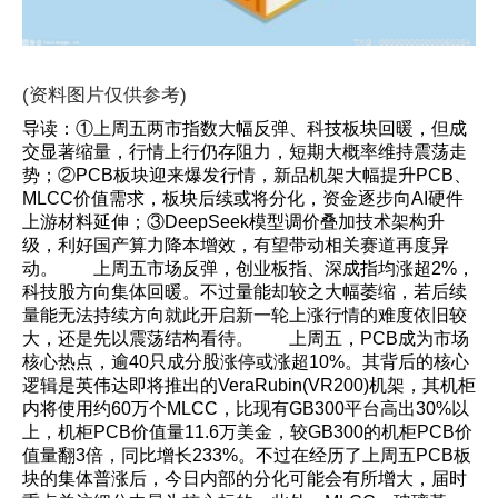
(资料图片仅供参考)
导读：①上周五两市指数大幅反弹、科技板块回暖，但成
交显著缩量，行情上行仍存阻力，短期大概率维持震荡走
势；②PCB板块迎来爆发行情，新品机架大幅提升PCB、
MLCC价值需求，板块后续或将分化，资金逐步向AI硬件
上游材料延伸；③DeepSeek模型调价叠加技术架构升
级，利好国产算力降本增效，有望带动相关赛道再度异
动。 上周五市场反弹，创业板指、深成指均涨超2%，
科技股方向集体回暖。不过量能却较之大幅萎缩，若后续
量能无法持续方向就此开启新一轮上涨行情的难度依旧较
大，还是先以震荡结构看待。 上周五，PCB成为市场
核心热点，逾40只成分股涨停或涨超10%。其背后的核心
逻辑是英伟达即将推出的VeraRubin(VR200)机架，其机柜
内将使用约60万个MLCC，比现有GB300平台高出30%以
上，机柜PCB价值量11.6万美金，较GB300的机柜PCB价
值量翻3倍，同比增长233%。不过在经历了上周五PCB板
块的集体普涨后，今日内部的分化可能会有所增大，届时