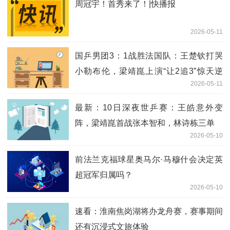
周冠宇！首秀来了！|快播报
2026-05-11
国乒男团3：1战胜法国队：王楚钦打哭
小勒布伦，梁靖崑上演“让2追3”惊天逆
2026-05-11
转，王皓难掩激动怒吼挥拳；决赛女团、
男团都将对阵日本队 当前焦点
最新：10日深夜世乒赛：王皓意外变
阵，梁靖崑首战张本智和，林诗栋三单
2026-05-10
前法兰克福球星奥马尔·马穆什会决定英
超冠军归属吗？
2026-05-10
速看：淮南焦岗湖将办龙舟赛，赛事期间
还有沉浸式文旅体验