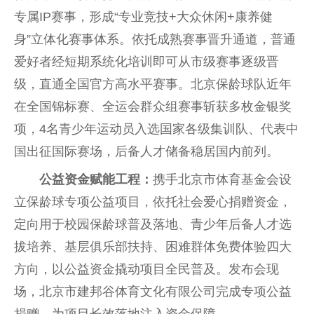
专属IP赛事，形成“专业
竞技
+大众休闲+康养健
身”立体化赛事体系。依托成熟赛事晋升通道，普通
爱好者经短期系统化培训即可从市级赛事逐级晋
级，直通全国官方高水
平
赛事。北京保龄球队
近
年
在全国锦标赛、全运会群众组赛事斩获多枚金银奖
项，4名青少年运动员入选
国家
各级集训队、代表
中
国
出征国际赛场，后备人才储备稳居国内前列。
公益资金赋能工程：
携手北京市体育
基金
会设
立保龄球专项公益项目，依托社会爱心捐赠资金，
定向用于校园保龄球普及落地、青少年后备人才选
拔培养、基层俱乐部扶持、困难群体免费体验四大
方向，以公益资金撬动项目全民普及。发布会现
场，北京市建邦谷体育文化有限公司完成专项公益
捐赠，为项目长效落地注入资金保障。