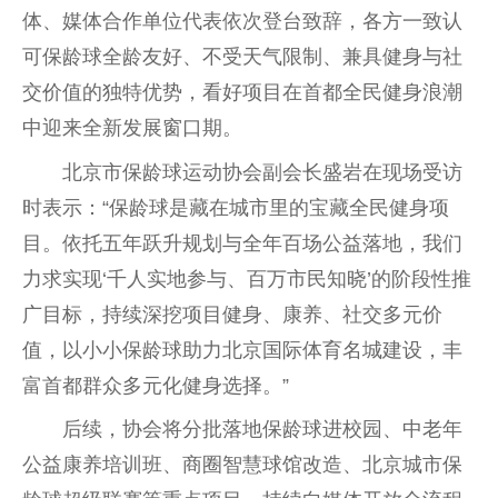
体、媒体合作单位代表依次登
台
致辞，各方一致认
可保龄球全龄友好、不受天气限制、兼具健身与社
交价值的独特优势，看好项目在首都全民健身浪潮
中迎来全新发展窗口期。
北京市保龄球运动
协会
副
会长
盛岩在现场受访
时表示：“保龄球是藏在城市里的宝藏全民健身项
目。依托五年跃升规划与全年百场公益落地，我们
力求实现‘千人实地参与、百万市民知晓’的阶段
性
推
广目标，持续深挖项目健身、康养、社交多元价
值，以小小保龄球助力北京
国际体育
名城建设，丰
富首都群众多元化健身选择。”
后续，
协会
将分批落地保龄球进校园、中老年
公益康养培训班、商圈智慧球馆改造、北京城市保