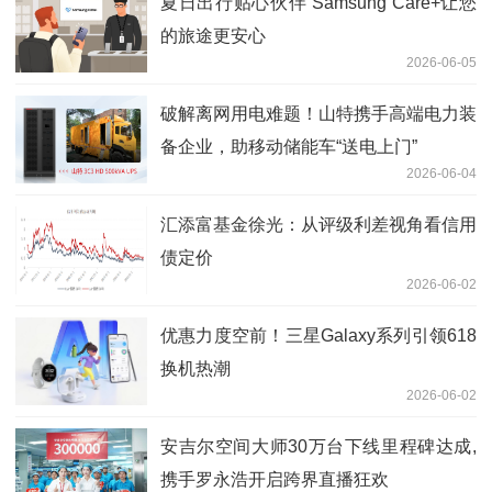
夏日出行贴心伙伴 Samsung Care+让您
的旅途更安心
2026-06-05
破解离网用电难题！山特携手高端电力装
备企业，助移动储能车“送电上门”
2026-06-04
汇添富基金徐光：从评级利差视角看信用
债定价
2026-06-02
优惠力度空前！三星Galaxy系列引领618
换机热潮
2026-06-02
安吉尔空间大师30万台下线里程碑达成,
携手罗永浩开启跨界直播狂欢