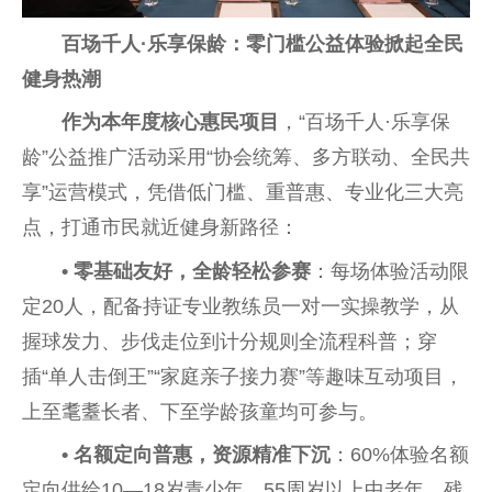
百场千人·乐享保龄：零门槛公益体验掀起全民
健身热潮
作为本年度核心惠民项目
，“百场千人·乐享保
龄”公益推广活动采用“
协会
统筹、多方联动、全民共
享”运营模式，凭借
低门槛
、重普惠、专业化三大亮
点，打通市民就
近
健身新路径：
• 零基础友好，全龄轻松参赛
：每场体验活动限
定20人，配备持证专业教练员一对一实操教学，从
握球发力、步伐走位到计分规则全流程科普；穿
插“单人击倒王”“家庭亲子接力赛”等趣味互动项目，
上至耄耋长者、下至学龄孩童均可参与。
• 名额定向普惠，资源精准下沉
：60%体验名额
定向供给10—18岁青少年、55周岁以上中老年、残