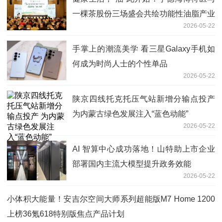
一棵茶股份三场盛会共绘功能性油脂产业
2026-05-22
新图景
手掌上的潮流美学 看三星Galaxy手机如
何成为时尚人士的个性单品
2026-05-22
陕京四线托克托压气站新增分输点投产
为内蒙古绿色发展注入“蓝色动能”
2026-05-22
AI 智算中心成功落地！山特助上市企业
部署国内主流大模型提升政务效能
2026-05-22
小体积大能量！安吉尔空间大师系列超能版M7 Home 1200
上榜36氪618特别版焦点产品计划