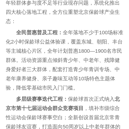
年轻群体参与度不足等行业现存问题，系统化推出
四大核心落地工程，全方位重塑北京保龄球产业生
态：
全民普惠普及工程：
全年落地不少于100场标准
化2小时保龄球公益体验课，覆盖东城、朝阳、丰
台
等主城核心片区，全年计划普惠1800—1900名市民
群体。活动资源重点倾斜青少年、中老年、残障健
身爱好者三大群体，配套打造青少年青训专场、中
老年康养健身、亲子趣味互动等10场特色主题体
验，降低零基础市民入门门槛。
多层级赛事迭代工程：
保龄球首次正式纳入
北
京市第十七届运动会群众竞赛项目
，填补市级综合
性
运动会保龄球赛事空白；全新创设首届北京常青
保龄球友谊赛，打造面向50周岁以上中老年群体的