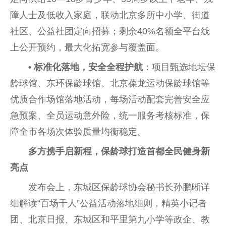
障人士及低收入家庭，联动北京多所中小学、街道
社区、公益社团定向招募；剩余40%名额全
平
台
线
上公开预约，最大化拓宽参与覆盖面。
• 标准化落地，安全全程护航
：项目甄选地坛保
龄球馆、东环保龄球馆、北京葆龙运动保龄球馆等
优质合作场馆落地活动，每场活动配套完善安全应
急预案、全员运动意外险，统一服务考核标准，保
障全市各场次体验质量均衡稳定。
多方携手启新程，保龄球打造首都全民健身新
亮点
发布会上，东城区保龄球
协会
秘书长孙鹏晰详
细解读“百场千人”公益活动落地细则，精英小
记者
团、北京日报、东城区和
平
里第九小学等政企、教