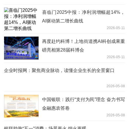
喜临门2025中报：净利润增幅超14%，
AI驱动第二增长曲线
2026-05-11
再度赴约科博！上地街道携AI科创成果重
磅亮相第28届科博会
2026-05-11
企业时报网：聚焦商业脉动，读懂企业生长的全景窗口
2026-05-08
中国银联：践行“支付为民”理念 奋力书写
金融惠农答卷
2026-05-08
银联助跑“五一”消费：场景更火 烟火更暖