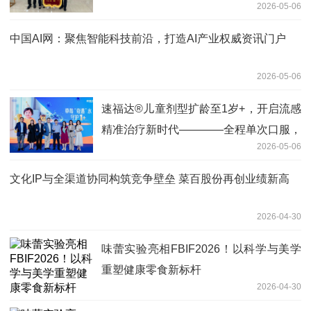
2026-05-06
中国AI网：聚焦智能科技前沿，打造AI产业权威资讯门户
2026-05-06
速福达®儿童剂型扩龄至1岁+，开启流感
精准治疗新时代————全程单次口服，
2026-05-06
破解儿童“喂药难”
文化IP与全渠道协同构筑竞争壁垒 菜百股份再创业绩新高
2026-04-30
味蕾实验亮相FBIF2026！以科学与美学
重塑健康零食新标杆
2026-04-30