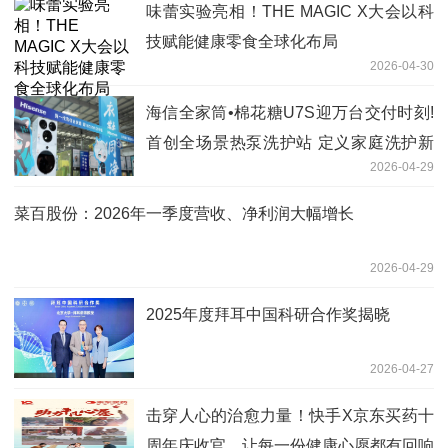
味蕾实验亮相！THE MAGIC X大会以科
技赋能健康零食全球化布局
2026-04-30
海信全家筒•棉花糖U7S迎万台交付时刻!
首创全场景热泵洗护站 定义家庭洗护新
2026-04-29
标准
菜百股份：2026年一季度营收、净利润大幅增长
2026-04-29
2025年度拜耳中国科研合作奖揭晓
2026-04-27
击穿人心的治愈力量！快手X京东买药十
周年庆收官，让每一份健康心愿都有回响