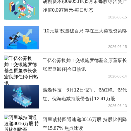
胡桃资本(00905.HK)5月末每股综合资产
净值0.097港元-每日动态
2026-06-15
“10元基”数量破百只 存在三大类投资策略
2026-06-15
千亿公募换帅！交银施罗德基金原董事长
张宏良卸任|今日热讯
2026-06-14
浩淼科技：6月12日倪军、倪红艳、倪代
红、倪海燕减持股份合计12.41万股
2026-06-13
阿里减持圆通速递3016万股 持股比例降
至15.87% 焦点速读