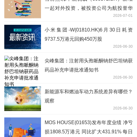
一起对外投资，被投资公司为航投誉华
2026-07-01
（深圳）机载系统产业投资合伙企业（有
限合伙）
小米集团-W(01810.HK)6月30日耗资
9737.5万港元回购450万股
2026-06-30
尖峰集团：注射用头孢哌酮钠舒巴坦钠获
药品补充申请批准通知书
2026-06-30
新能源车和燃油车动力系统差异有哪些？
观察
2026-06-30
MOS HOUSE(01653)发布年度业绩 净亏
损1808.5万港元 同比扩大431.91% 每日