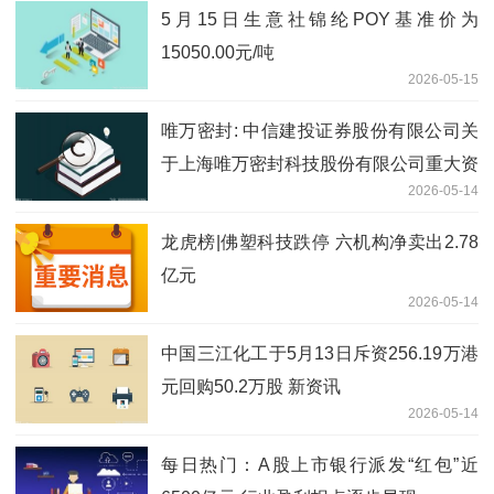
5月15日生意社锦纶POY基准价为
15050.00元/吨
2026-05-15
唯万密封: 中信建投证券股份有限公司关
于上海唯万密封科技股份有限公司重大资
2026-05-14
产购买之2025年度业绩承诺实现情况的
核查意见
龙虎榜|佛塑科技跌停 六机构净卖出2.78
亿元
2026-05-14
中国三江化工于5月13日斥资256.19万港
元回购50.2万股 新资讯
2026-05-14
每日热门：A股上市银行派发“红包”近