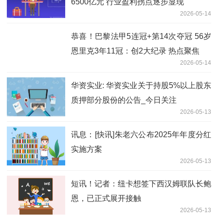
6500亿元 行业盈利拐点逐步显现
2026-05-14
恭喜！巴黎法甲5连冠+第14次夺冠 56岁
恩里克3年11冠：创2大纪录 热点聚焦
2026-05-14
华资实业: 华资实业关于持股5%以上股东
质押部分股份的公告_今日关注
2026-05-13
讯息：[快讯]朱老六公布2025年年度分红
实施方案
2026-05-13
短讯！记者：纽卡想签下西汉姆联队长鲍
恩，已正式展开接触
2026-05-13