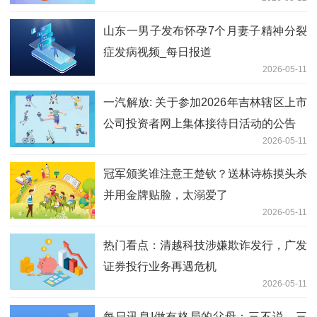
山东一男子发布怀孕7个月妻子精神分裂
症发病视频_每日报道
2026-05-11
一汽解放: 关于参加2026年吉林辖区上市
公司投资者网上集体接待日活动的公告
2026-05-11
冠军颁奖谁注意王楚钦？送林诗栋摸头杀
并用金牌贴脸，太溺爱了
2026-05-11
热门看点：清越科技涉嫌欺诈发行，广发
证券投行业务再遇危机
2026-05-11
每日讯息!做有格局的父母：三不说，三