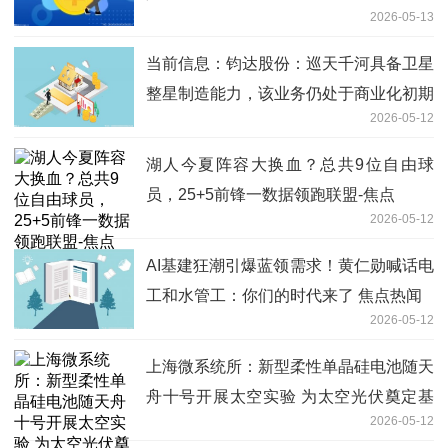
2026-05-13
当前信息：钧达股份：巡天千河具备卫星
整星制造能力，该业务仍处于商业化初期
2026-05-12
湖人今夏阵容大换血？总共9位自由球
员，25+5前锋一数据领跑联盟-焦点
2026-05-12
AI基建狂潮引爆蓝领需求！黄仁勋喊话电
工和水管工：你们的时代来了 焦点热闻
2026-05-12
上海微系统所：新型柔性单晶硅电池随天
舟十号开展太空实验 为太空光伏奠定基
2026-05-12
础