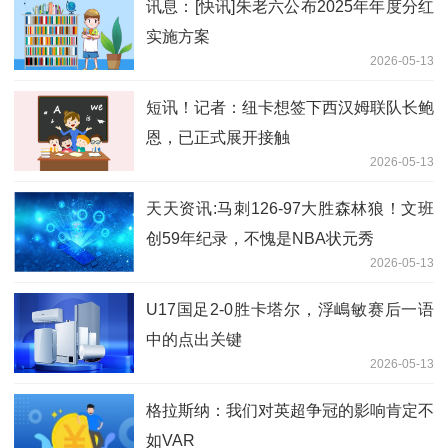
讯息：[快讯]朱老六公布2025年年度分红
实施方案
2026-05-13
短讯！记者：纽卡想签下西汉姆联队长鲍
恩，已正式展开接触
2026-05-13
天天资讯:马刺126-97大胜森林狼！文班
创59年纪录，不愧是NBA状元秀
2026-05-13
U17国足2-0胜卡塔尔，浮嶋敏赛后一语
中的点出关键
2026-05-13
格拉斯纳：我们对英超争冠的影响肯定不
如VAR