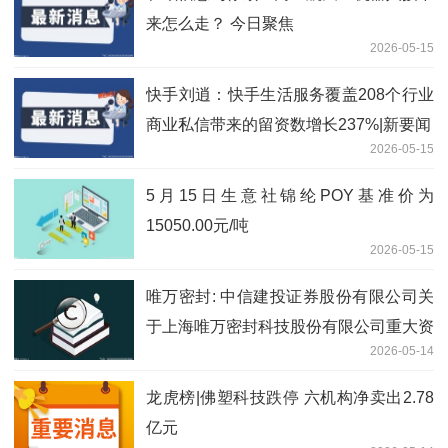
来怎么走？ 今日聚焦
2026-05-15
快手刘逍：快手生活服务覆盖208个行业
商业私信带来的留资数增长237%|新要闻
2026-05-15
5月15日生意社锦纶POY基准价为
15050.00元/吨
2026-05-15
唯万密封: 中信建投证券股份有限公司关
于上海唯万密封科技股份有限公司重大资
2026-05-14
产购买之2025年度业绩承诺实现情况的
核查意见
龙虎榜|佛塑科技跌停 六机构净卖出2.78
亿元