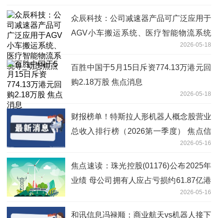
众辰科技：公司减速器产品可广泛应用于
AGV小车搬运系统、医疗智能物流系统
2026-05-18
等_动态焦点
百胜中国于5月15日斥资774.13万港元回
购2.18万股 焦点消息
2026-05-18
财报榜单！特斯拉人形机器人概念股营业
总收入排行榜（2026第一季度） 焦点信
2026-05-16
息
焦点速读：珠光控股(01176)公布2025年
业绩 母公司拥有人应占亏损约61.87亿港
2026-05-16
元 同比扩大81.33% 5月18日复牌
和讯信息冯禄顺：商业航天vs机器人接下