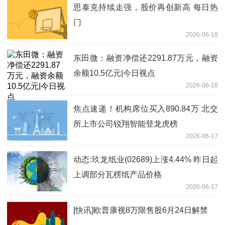
思泰克持续走强，股价再创新高 每日热
门
2026-06-18
东田微：融资净偿还2291.87万元，融资
余额10.5亿元|今日视点
2026-06-18
焦点速递！机构席位买入890.84万 北交
所上市公司锐翔智能登龙虎榜
2026-06-17
动态:玖龙纸业(02689)上涨4.44% 昨日起
上调部分瓦楞纸产品价格
2026-06-17
[快讯]欧普康视8万限售股6月24日解禁