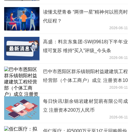
读懂戈壁青春 “两弹一星”精神何以照亮时
代征程？
2026-06-11
高盛：料京东集团-SW(09618)下半年业
绩可复苏 维持“买入”评级_今头条
2026-06-11
巴中市恩阳区群乐镇朝阳村益建建筑工程
经营部（个体工商户）成立 注册资本10
2026-06-11
万人民币
每日快讯!新余锦岩建材贸易有限公司成
立 注册资本200万人民币
2026-06-11
佰仁医疗：拟5000万元至1亿元回购股份