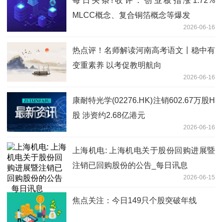
每日头条!收评：创业板指涨1.72%
MLCC概念、复合铜箔概念等爆发
2026-06-16
热点评！名师解读河南高考语文丨稳中有
变重素养 以考促教明航向
2026-06-16
康耐特光学(02276.HK)注销602.67万股H
股 涉资约2.68亿港元
2026-06-16
上海机电: 上海机电关于股份回购进展暨
注销已回购股份的公告_每日讯息
2026-06-15
焦点关注：今日149只个股突破年线