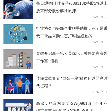
每日观察!仕佳光子(688313):持股5%以上
股东部分股份解除质押
2026-06-12
行业协会与头部企业联手助推，苏宁易采
云工业品采购生态扩容|焦点热闻
2026-06-12
育碧开启新一轮人员优化，关停两家海外
工作室_速看
2026-06-12
读懂戈壁青春 “两弹一星”精神何以照亮时
代征程？
2026-06-11
高盛：料京东集团-SW(09618)下半年业
绩可复苏 维持“买入”评级_今头条