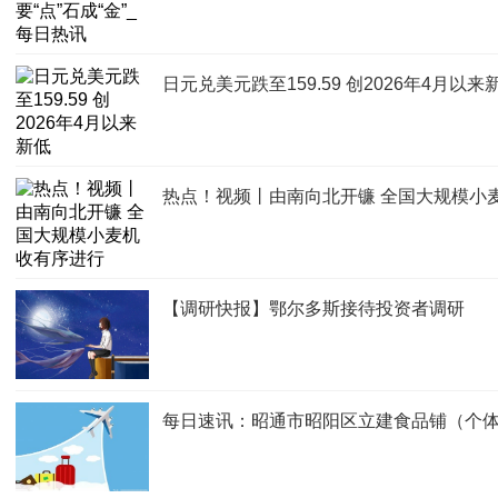
日元兑美元跌至159.59 创2026年4月以来
热点！视频丨由南向北开镰 全国大规模小
【调研快报】鄂尔多斯接待投资者调研
每日速讯：昭通市昭阳区立建食品铺（个体工