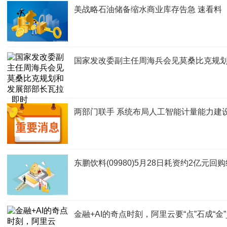
美战略石油储备缩水商业库存告急 速看料
国家发改委副主任周海兵会见莫桑比克规划
两部门联手 系统布局人工智能计量能力建设
东鹏饮料(09980)5月28日耗资约2亿元回购
金融+AI的奇点时刻，阿里云要“点”石成“金