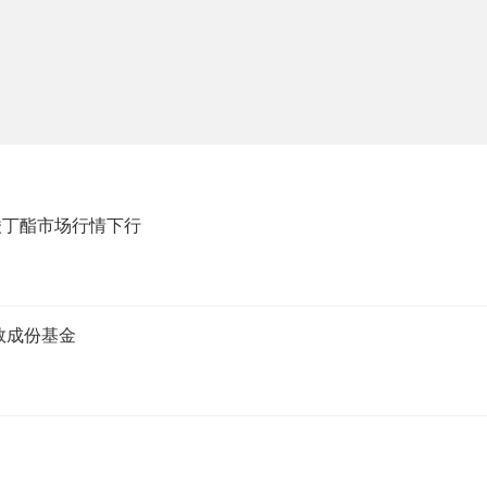
醋酸丁酯市场行情下行
数成份基金