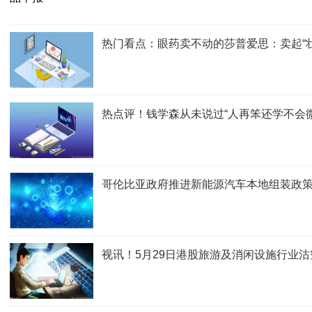
热门看点：眼药卖不动的莎普爱思：卖起“
热点评！钱学森从未说过“人再笨还学不会微
哥伦比亚政府推进新能源汽车本地组装政
视讯！5月29日港股旅游及消闲设施行业