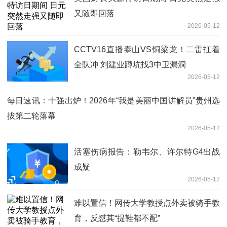
又随即回落
2026-05-12
CCTV16直播泰山VS铜梁龙！二雷扛着
全队冲 刘建业蹲坑找3中卫漏洞
2026-05-12
每日速讯：十强出炉！2026年“我是美丽中国讲解员”贵州选
拔第二轮落幕
2026-05-12
活塞伤病报告：勒韦尔、许尔特G4出战
成疑
2026-05-12
难以置信！网传大学教授点外卖被骑手教
育，反怼其“提鞋都不配”