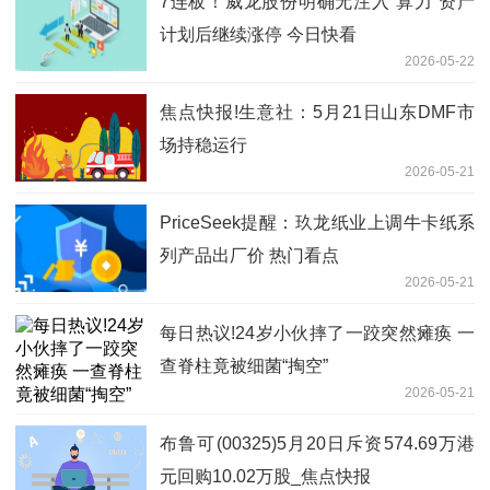
7连板！威龙股份明确无注入“算力”资产
计划后继续涨停 今日快看
2026-05-22
焦点快报!生意社：5月21日山东DMF市
场持稳运行
2026-05-21
PriceSeek提醒：玖龙纸业上调牛卡纸系
列产品出厂价 热门看点
2026-05-21
每日热议!24岁小伙摔了一跤突然瘫痪 一
查脊柱竟被细菌“掏空”
2026-05-21
布鲁可(00325)5月20日斥资574.69万港
元回购10.02万股_焦点快报