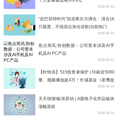
个人套餐最低每月9.9元
2026-05-18
“后巴菲特时代”伯克希尔大调仓：清仓16
只股票，不惧高位加仓谷歌|当前热门
2026-05-16
焦点简讯:协创数据：公司暂未涉及AI手
机及AI PC产品
2026-05-15
【时快讯】515投资者保护 | 印刷近5000
册、视频播放超4万！长城基金《老鹰捉
2026-05-15
小基》荣获2026年度最佳投资者教育创
新奖
天天快报!板块异动 | A股电子化学品板块
涨幅居前
2026-05-15