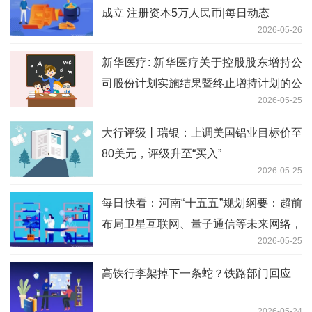
成立 注册资本5万人民币|每日动态
2026-05-26
新华医疗: 新华医疗关于控股股东增持公
司股份计划实施结果暨终止增持计划的公
2026-05-25
告 今日看点
大行评级丨瑞银：上调美国铝业目标价至
80美元，评级升至“买入”
2026-05-25
每日快看：河南“十五五”规划纲要：超前
布局卫星互联网、量子通信等未来网络，
2026-05-25
加快建设低空通信、北斗地基增强、卫星
遥感等基础设施
高铁行李架掉下一条蛇？铁路部门回应
2026-05-24