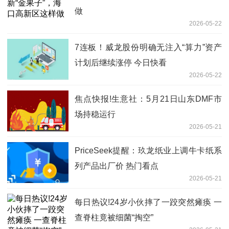
做
2026-05-22
7连板！威龙股份明确无注入“算力”资产
计划后继续涨停 今日快看
2026-05-22
焦点快报!生意社：5月21日山东DMF市
场持稳运行
2026-05-21
PriceSeek提醒：玖龙纸业上调牛卡纸系
列产品出厂价 热门看点
2026-05-21
每日热议!24岁小伙摔了一跤突然瘫痪 一
查脊柱竟被细菌“掏空”