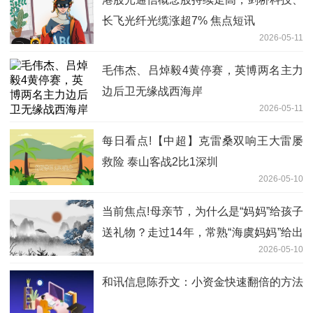
长飞光纤光缆涨超7% 焦点短讯
2026-05-11
毛伟杰、吕焯毅4黄停赛，英博两名主力
边后卫无缘战西海岸
2026-05-11
每日看点!【中超】克雷桑双响王大雷屡
救险 泰山客战2比1深圳
2026-05-10
当前焦点!母亲节，为什么是“妈妈”给孩子
送礼物？走过14年，常熟“海虞妈妈”给出
2026-05-10
了爱的答案
和讯信息陈乔文：小资金快速翻倍的方法