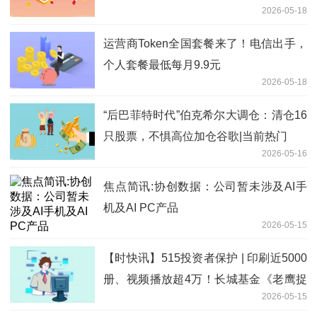
2026-05-18
辑持续强化
运营商Token全国套餐来了！电信出手，
个人套餐最低每月9.9元
2026-05-18
“后巴菲特时代”伯克希尔大调仓：清仓16
只股票，不惧高位加仓谷歌|当前热门
2026-05-16
焦点简讯:协创数据：公司暂未涉及AI手
机及AI PC产品
2026-05-15
【时快讯】515投资者保护 | 印刷近5000
册、视频播放超4万！长城基金《老鹰捉
2026-05-15
小基》荣获2026年度最佳投资者教育创