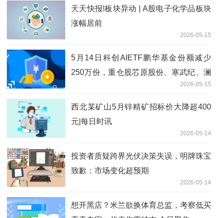
新奖
天天快报!板块异动 | A股电子化学品板块
涨幅居前
2026-05-15
5月14日科创AIETF鹏华基金份额减少
250万份，重仓股芯原股份、寒武纪、澜
2026-05-15
起科技-即时焦点
西北某矿山5月锌精矿招标价大降超400
元|每日时讯
2026-05-14
投资者质疑跨界光伏决策失误，明牌珠宝
致歉：市场变化超预期
2026-05-14
想开黑店？米兰欲换体育总监，考察低买