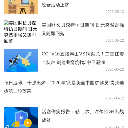
经营活动正常
2026-05-12
美国财长贝森特访日期间 日元突然走强
又随即回落
2026-05-12
CCTV16直播泰山VS铜梁龙！二雷扛着
全队冲 刘建业蹲坑找3中卫漏洞
2026-05-12
每日速讯：十强出炉！2026年“我是美丽中国讲解员”贵州选
拔第二轮落幕
2026-05-12
活塞伤病报告：勒韦尔、许尔特G4出战
成疑
2026-05-12