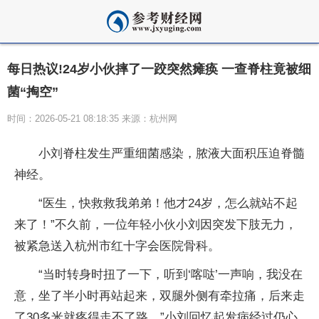
每日热议!24岁小伙摔了一跤突然瘫痪 一查脊柱竟被细
菌“掏空”
时间：2026-05-21 08:18:35 来源：杭州网
小刘脊柱发生严重细菌感染，脓液大面积压迫脊髓
神经。
“医生，快救救我弟弟！他才24岁，怎么就站不起
来了！”不久前，一位年轻小伙小刘因突发下肢无力，
被紧急送入杭州市红十字会医院骨科。
“当时转身时扭了一下，听到‘喀哒’一声响，我没在
意，坐了半小时再站起来，双腿外侧有牵拉痛，后来走
了30多米就疼得走不了路。”小刘回忆起发病经过仍心