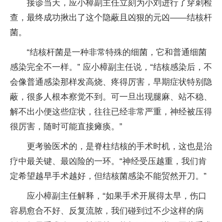
接诊当天，应小樟副主任立刻为小刘进行了穿刺检
查，最终成功揪出了这个隐蔽且凶狠的元凶——结核杆
菌。
“结核杆菌是一种非常特殊的细菌，它和普通细菌
感染完全不一样。” 应小樟副主任说，“结核感染后，不
会像普通感染那样发高烧、疼得厉害，早期症状特别隐
蔽，很多人根本察觉不到。可一旦出现腿麻、站不稳、
解不出小便这些症状，往往已经非常严重，神经被压得
很厉害，随时可能直接瘫痪。”
更考验医术的，是脊柱结核的手术时机，这也是治
疗中最关键、最凶险的一环。“神经受压越重，我们肯
定希望越早手术越好，但结核菌感染不能贸然开刀。”
应小樟副主任解释，“如果手术开展得太早，伤口
容易愈合不好、反复流脓，我们碰到过不少这样的病