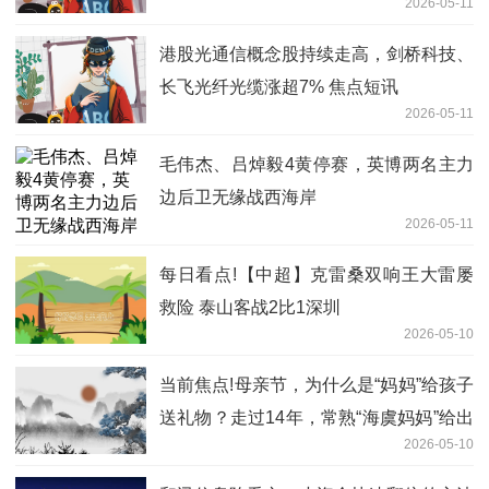
2026-05-11
港股光通信概念股持续走高，剑桥科技、
长飞光纤光缆涨超7% 焦点短讯
2026-05-11
毛伟杰、吕焯毅4黄停赛，英博两名主力
边后卫无缘战西海岸
2026-05-11
每日看点!【中超】克雷桑双响王大雷屡
救险 泰山客战2比1深圳
2026-05-10
当前焦点!母亲节，为什么是“妈妈”给孩子
送礼物？走过14年，常熟“海虞妈妈”给出
2026-05-10
了爱的答案