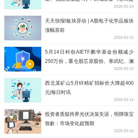
2026-05-15
小基》荣获2026年度最佳投资者教育创
新奖
天天快报!板块异动 | A股电子化学品板块
涨幅居前
2026-05-15
5月14日科创AIETF鹏华基金份额减少
250万份，重仓股芯原股份、寒武纪、澜
2026-05-15
起科技-即时焦点
西北某矿山5月锌精矿招标价大降超400
元|每日时讯
2026-05-14
投资者质疑跨界光伏决策失误，明牌珠宝
致歉：市场变化超预期
2026-05-14