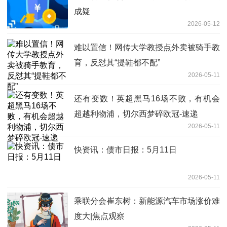
成疑
2026-05-12
难以置信！网传大学教授点外卖被骑手教
育，反怼其“提鞋都不配”
2026-05-11
还有变数！英超黑马16场不败，有机会
超越利物浦，切尔西梦碎欧冠-速递
2026-05-11
快资讯：债市日报：5月11日
2026-05-11
乘联分会崔东树：新能源汽车市场涨价难
度大|焦点观察