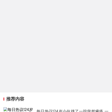
推荐内容
每日热议!24岁小伙摔了一跤突然瘫痪 一