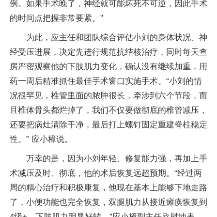
例。如果手术晚了，神经就可能坏死不可逆，因此手术
的时间点把握非常要紧。”
为此，应主任和团队综合评估小刘的身体状况、神
经受压进展，决定先进行规范抗结核治疗，同时每天查
房严密观察他的下肢肌力变化，确认没有继续加重，用
药一周后精准抓住最佳手术窗口实施手术。“小刘的情
况很罕见，椎管里面的脓肿很长，牵涉到六个节段，而
且椎体骨头都烂掉了，我们不仅要做彻底的椎管减压，
还要把病灶清除干净，最后打上螺钉固定重建脊柱稳定
性。” 应小樟说。
万幸的是，因为小刘年轻、修复能力强，再加上手
术减压及时、彻底，他的术后恢复远超预期。“经过两
周的精心治疗和积极康复，他现在基本上能够下地走路
了，小便功能也完全恢复，双腿肌力从接近瘫痪恢复到
4级+，下肢肌力明显好转。”应小樟副主任欣慰地表