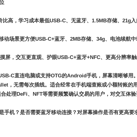
位
价比高，学习成本最低
USB-C、无蓝牙、1.5MB存储、21g
入
移动场景更方便
USB-C+蓝牙、2MB存储、34g、电池续航
中
nk触摸屏，交互更直观、护眼
USB-C+蓝牙+NFC、更高分辨率
8mm），USB-C直连电脑或支持OTG的Android手机，屏
Wallet，无需每次插线。适合经常在手机端查账或小额转账的用
适合处理DeFi、NFT等需要频繁确认交易的用户，对交互体
是手机？是否需要蓝牙移动连接？对屏幕操作是否有更高要