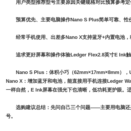
用户类型
推荐型号
主要原因
关键规格对比
预算参考定
预算优先、主要电脑操作
Nano S Plus
简单可靠、性
经常手机使用、出差多
Nano X
支持蓝牙+内置电池，
追求更好屏幕和操作体验
Ledger Flex
2.8英寸E I
Nano S Plus：体积小巧（62mm×17mm×
Nano X：增加蓝牙和电池，能直接用手机连接Ledger 
一样自然，E Ink屏幕在强光下也清晰，低功耗更护眼。
选购建议总结：先问自己三个问题——主要用电脑还
号。