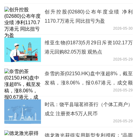
创升控股(02680)公布年度业绩 净利
1170.7万港元 同比扭亏为盈
2026-05-30
维亚生物(01873)5月29日斥资102.17万
港元回购82.05万股 观热点
2026-05-29
奈雪的茶(02150.HK)盘中涨超8%，截至
发稿，涨8.06%，报0.67港元，成交额
2026-05-29
156.91万港元
时讯：饶平县瑞茗祥茶行（个体工商户）
成立 注册资本5万人民币
2026-05-29
德龙激光获得实用新型专利授权：“晶圆