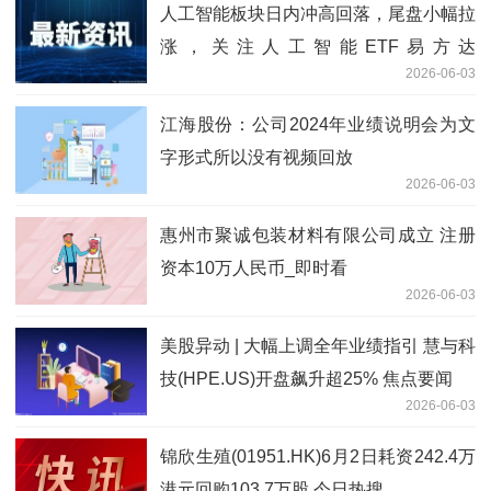
人工智能板块日内冲高回落，尾盘小幅拉
涨，关注人工智能ETF易方达
2026-06-03
（159819）后续走势 焦点热讯
江海股份：公司2024年业绩说明会为文
字形式所以没有视频回放
2026-06-03
惠州市聚诚包装材料有限公司成立 注册
资本10万人民币_即时看
2026-06-03
美股异动 | 大幅上调全年业绩指引 慧与科
技(HPE.US)开盘飙升超25% 焦点要闻
2026-06-03
锦欣生殖(01951.HK)6月2日耗资242.4万
港元回购103.7万股 今日热搜