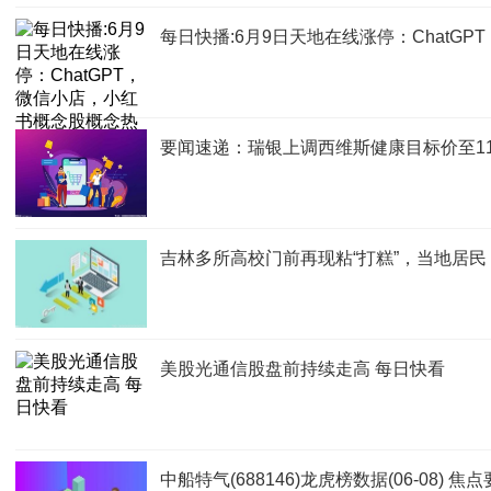
每日快播:6月9日天地在线涨停：ChatG
要闻速递：瑞银上调西维斯健康目标价至11
吉林多所高校门前再现粘“打糕”，当地居
美股光通信股盘前持续走高 每日快看
中船特气(688146)龙虎榜数据(06-08) 焦