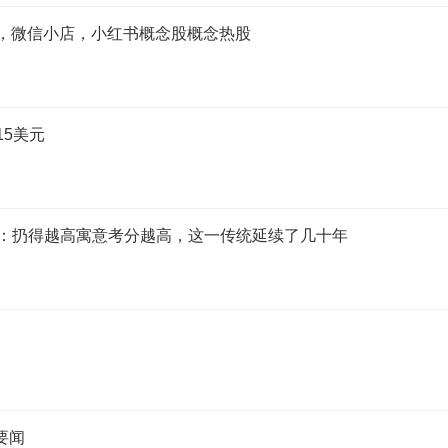
PT，微信小店，小红书概念股概念热股
5美元
民：扔得越高寓意考分越高，这一传统延续了几十年
点要闻