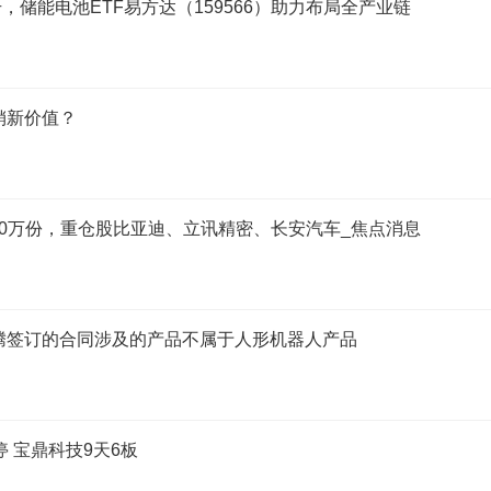
储能电池ETF易方达（159566）助力布局全产业链
销新价值？
300万份，重仓股比亚迪、立讯精密、长安汽车_焦点消息
腾签订的合同涉及的产品不属于人形机器人产品
停 宝鼎科技9天6板