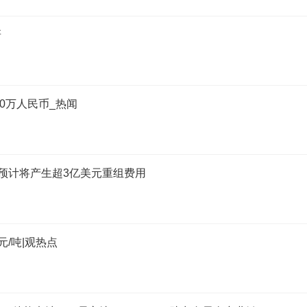
研
0万人民币_热闻
7% 预计将产生超3亿美元重组费用
元/吨|观热点