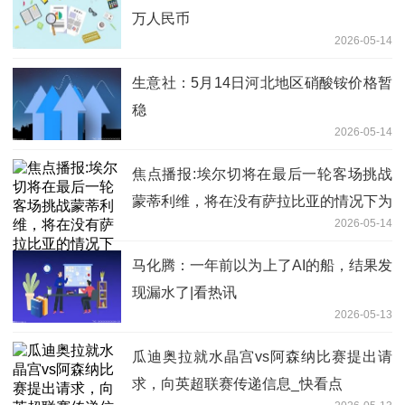
万人民币
2026-05-14
生意社：5月14日河北地区硝酸铵价格暂
稳
2026-05-14
焦点播报:埃尔切将在最后一轮客场挑战
蒙蒂利维，将在没有萨拉比亚的情况下为
2026-05-14
保级而战
马化腾：一年前以为上了AI的船，结果发
现漏水了|看热讯
2026-05-13
瓜迪奥拉就水晶宫vs阿森纳比赛提出请
求，向英超联赛传递信息_快看点