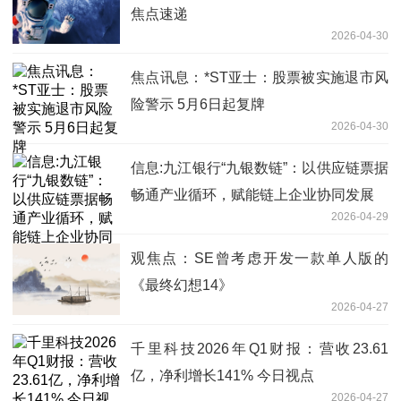
焦点速递
2026-04-30
焦点讯息：*ST亚士：股票被实施退市风
险警示 5月6日起复牌
2026-04-30
信息:九江银行“九银数链”：以供应链票据
畅通产业循环，赋能链上企业协同发展
2026-04-29
观焦点：SE曾考虑开发一款单人版的
《最终幻想14》
2026-04-27
千里科技2026年Q1财报：营收23.61
亿，净利增长141% 今日视点
2026-04-27