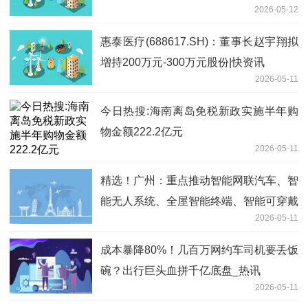
2026-05-12
惠泰医疗(688617.SH)：董事长赵宇翔拟
增持200万元-300万元股份|快资讯
2026-05-11
今日热搜:海南离岛免税新政实施半年购
物金额222.2亿元
2026-05-11
精选！广州：重点推动智能网联汽车、智
能无人系统、全屋智能终端、智能可穿戴
2026-05-11
设备、工业智能终端、脑机接口等智能硬
件产品的研发推广
成本暴降80%！几百万网约车司机要丢饭
碗？出行巨头血拼千亿底盘_热讯
2026-05-11