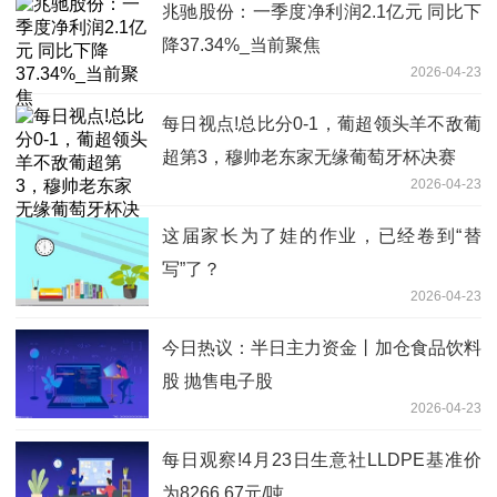
兆驰股份：一季度净利润2.1亿元 同比下
降37.34%_当前聚焦
2026-04-23
每日视点!总比分0-1，葡超领头羊不敌葡
超第3，穆帅老东家无缘葡萄牙杯决赛
2026-04-23
这届家长为了娃的作业，已经卷到“替
写”了？
2026-04-23
今日热议：半日主力资金丨加仓食品饮料
股 抛售电子股
2026-04-23
每日观察!4月23日生意社LLDPE基准价
为8266.67元/吨