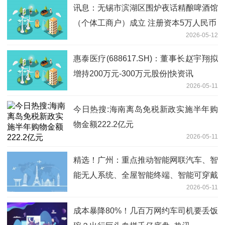
讯息：无锡市滨湖区围炉夜话精酿啤酒馆
（个体工商户）成立 注册资本5万人民币
2026-05-12
惠泰医疗(688617.SH)：董事长赵宇翔拟
增持200万元-300万元股份|快资讯
2026-05-11
今日热搜:海南离岛免税新政实施半年购
物金额222.2亿元
2026-05-11
精选！广州：重点推动智能网联汽车、智
能无人系统、全屋智能终端、智能可穿戴
2026-05-11
设备、工业智能终端、脑机接口等智能硬
件产品的研发推广
成本暴降80%！几百万网约车司机要丢饭