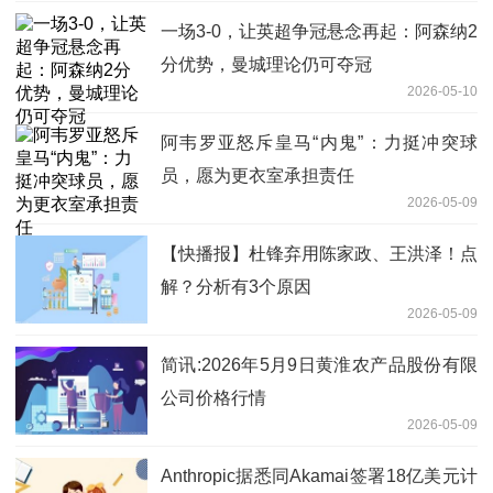
一场3-0，让英超争冠悬念再起：阿森纳2
分优势，曼城理论仍可夺冠
2026-05-10
阿韦罗亚怒斥皇马“内鬼”：力挺冲突球
员，愿为更衣室承担责任
2026-05-09
【快播报】杜锋弃用陈家政、王洪泽！点
解？分析有3个原因
2026-05-09
简讯:2026年5月9日黄淮农产品股份有限
公司价格行情
2026-05-09
Anthropic据悉同Akamai签署18亿美元计