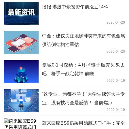
播报:港股中聚投资午前涨近14%
2026-04-20
中金：建议关注地缘冲突带来的有色金属
供给侧结构性重估
2026-04-20
曼城0-1阿森纳：4月掉链子魔咒见鬼去
吧！枪手一战定乾坤|前瞻
2026-04-19
“这专业，狗都不学！”大学生辣评大学专
业，没有技巧全是感情！-当前焦点
2026-04-19
蔚来回应ES9仍采用隐藏式门把手：完全