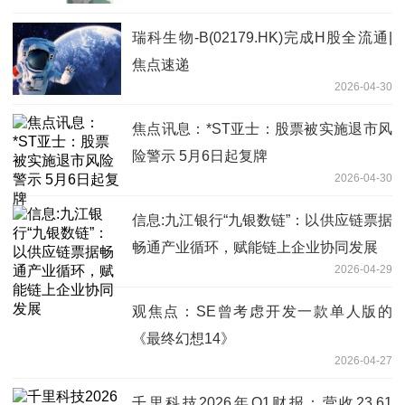
瑞科生物-B(02179.HK)完成H股全流通|
焦点速递
2026-04-30
焦点讯息：*ST亚士：股票被实施退市风
险警示 5月6日起复牌
2026-04-30
信息:九江银行“九银数链”：以供应链票据
畅通产业循环，赋能链上企业协同发展
2026-04-29
观焦点：SE曾考虑开发一款单人版的
《最终幻想14》
2026-04-27
千里科技2026年Q1财报：营收23.61