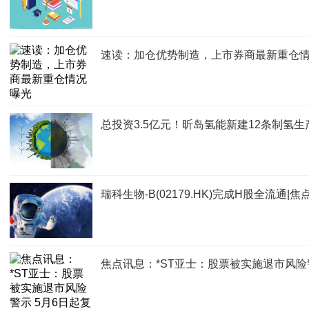
速读：加仓优势制造，上市券商最新重仓
总投资3.5亿元！昕岛氢能新建12条制氢生
瑞科生物-B(02179.HK)完成H股全流通|焦
焦点讯息：*ST亚士：股票被实施退市风险