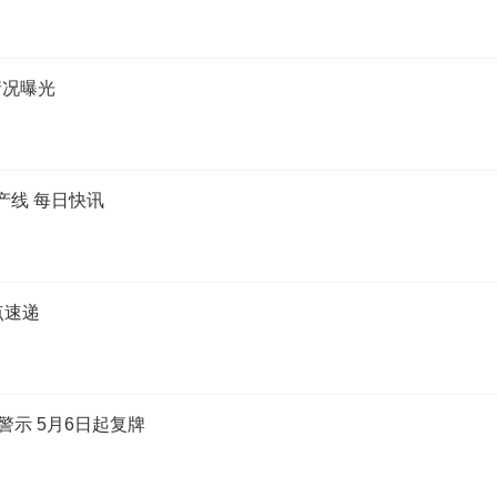
情况曝光
产线 每日快讯
点速递
警示 5月6日起复牌