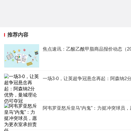
推荐内容
焦点速讯：乙酸乙酰甲脂商品报价动态（2026
一场3-0，让英超争冠悬念再起：阿森纳2
阿韦罗亚怒斥皇马“内鬼”：力挺冲突球员